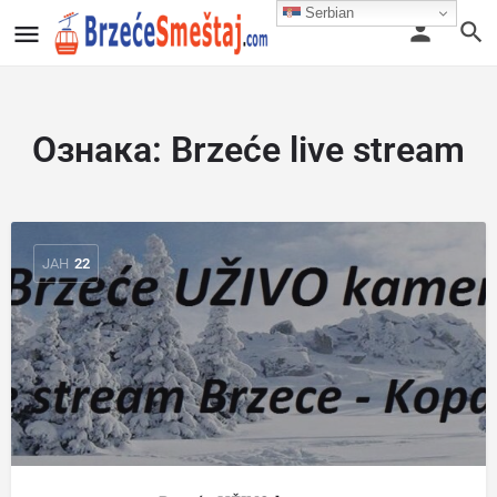
Serbian
Ознака:
Brzeće live stream
ЈАН
22