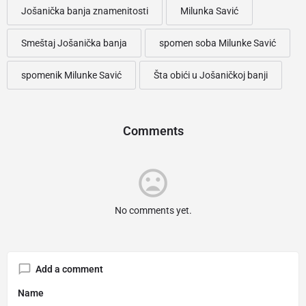
Jošanička banja znamenitosti
Milunka Savić
Smeštaj Jošanička banja
spomen soba Milunke Savić
spomenik Milunke Savić
Šta obići u Jošaničkoj banji
Comments
No comments yet.
Add a comment
Name