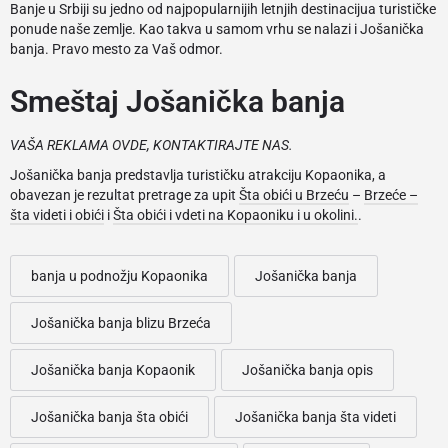
Banje u Srbiji su jedno od najpopularnijih letnjih destinacijua turističke
ponude naše zemlje. Kao takva u samom vrhu se nalazi i Jošanička
banja. Pravo mesto za Vaš odmor.
Smeštaj Jošanička banja
VAŠA REKLAMA OVDE, KONTAKTIRAJTE NAS.
Jošanička banja predstavlja turističku atrakciju Kopaonika, a
obavezan je rezultat pretrage za upit
Šta obići u Brzeću
–
Brzeće –
šta videti i obići
i
Šta obići i vdeti na Kopaoniku i u okolini.
.
banja u podnožju Kopaonika
Jošanička banja
Jošanička banja blizu Brzeća
Jošanička banja Kopaonik
Jošanička banja opis
Jošanička banja šta obići
Jošanička banja šta videti