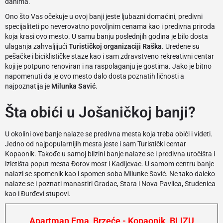
danima.
Ono što Vas očekuje u ovoj banji jeste ljubazni domaćini, predivni
specijaliteti po neverovatno povoljnim cenama kao i predivna priroda
koja krasi ovo mesto. U samu banju poslednjih godina je bilo dosta
ulaganja zahvaljijući
Turističkoj organizaciji Raška
. Uređene su
pešačke i biciklističke staze kao i sam zdravstveno rekreativni centar
koji je potpuno renoviran i na raspolaganju je gostima. Jako je bitno
napomenuti da je ovo mesto dalo dosta poznatih ličnosti a
najpoznatija je
Milunka Savić
.
Šta obići u Jošaničkoj banji?
U okolini ove banje nalaze se predivna mesta koja treba obići i videti.
Jedno od najpopularnijih mesta jeste i sam Turistički centar
Kopaonik. Takođe u samoj blizini banje nalaze se i predivna utočišta i
izletišta poput mesta Đorov most i Kadijevac. U samom centru banje
nalazi se spomenik kao i spomen soba Milunke Savić. Ne tako daleko
nalaze se i poznati manastiri Gradac, Stara i Nova Pavlica, Studenica
kao i Đurđevi stupovi.
Apartman Ema, Brzeće - Kopaonik, BLIZU