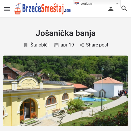
Serbian
Jošanička banja
Šta obići
авг
19
Share post