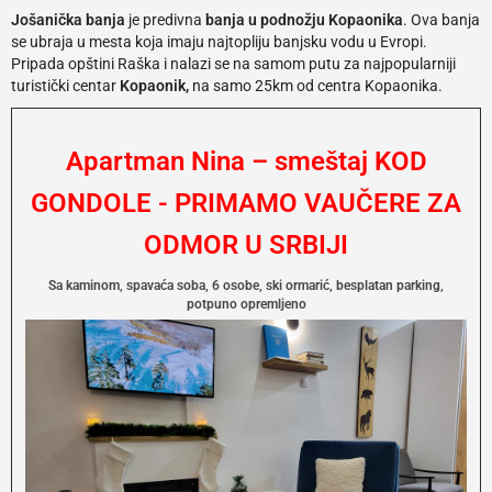
Jošanička banja
je predivna
banja u podnožju Kopaonika
. Ova banja
se ubraja u mesta koja imaju najtopliju banjsku vodu u Evropi.
Pripada opštini Raška i nalazi se na samom putu za najpopularniji
turistički centar
Kopaonik,
na samo 25km od centra Kopaonika.
Apartman Nina – smeštaj KOD
GONDOLE - PRIMAMO VAUČERE ZA
ODMOR U SRBIJI
Sa kaminom, spavaća soba, 6 osobe, ski ormarić, besplatan parking,
potpuno opremljeno