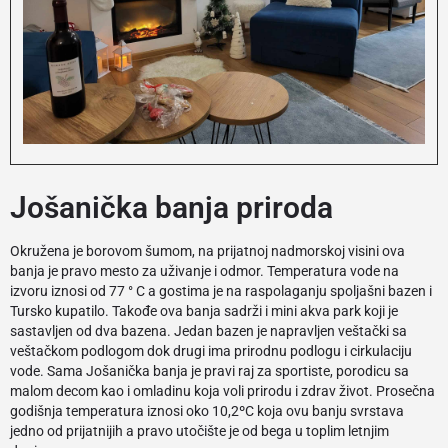
Jošanička banja priroda
Okružena je borovom šumom, na prijatnoj nadmorskoj visini ova
banja je pravo mesto za uživanje i odmor. Temperatura vode na
izvoru iznosi od 77 ° C a gostima je na raspolaganju spoljašni bazen i
Tursko kupatilo. Takođe ova banja sadrži i mini akva park koji je
sastavljen od dva bazena. Jedan bazen je napravljen veštački sa
veštačkom podlogom dok drugi ima prirodnu podlogu i cirkulaciju
vode. Sama Jošanička banja je pravi raj za sportiste, porodicu sa
malom decom kao i omladinu koja voli prirodu i zdrav život. Prosečna
godišnja temperatura iznosi oko 10,2ºC koja ovu banju svrstava
jedno od prijatnijih a pravo utočište je od bega u toplim letnjim