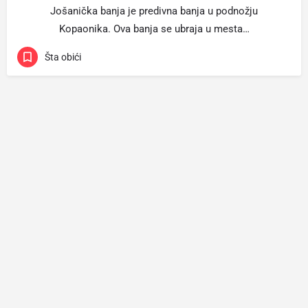
Jošanička banja je predivna banja u podnožju
Kopaonika. Ova banja se ubraja u mesta…
Šta obići