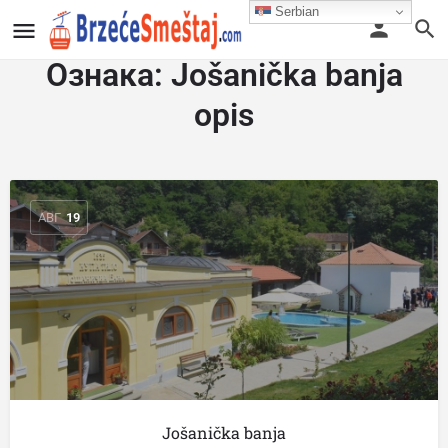
Serbian
Ознака:
Jošanička banja
opis
АВГ
19
Jošanička banja