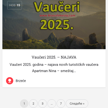
НОВ
15
Vaučeri 2025. – NAJAVA
Vaučeri 2025. godina – najava novih turističkih vaučera
Apartman Nina – smeštaj…
Brzeće
1
2
3
…
7
Следеће »