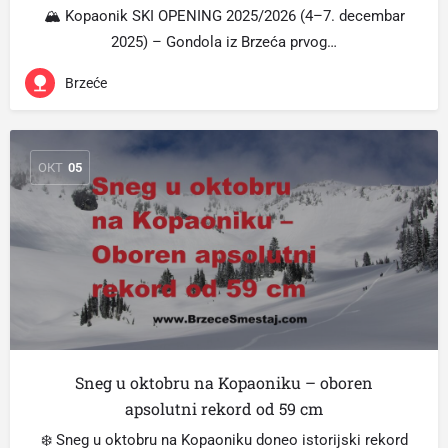
🏔️ Kopaonik SKI OPENING 2025/2026 (4–7. decembar
2025) – Gondola iz Brzeća prvog…
Brzeće
ОКТ
05
Sneg u oktobru na Kopaoniku – oboren
apsolutni rekord od 59 cm
❄️ Sneg u oktobru na Kopaoniku doneo istorijski rekord