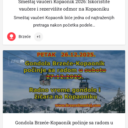
Smeštaj vaučeri Kopaonik 2026: Iskoristite
vaučere i rezervišite odmor na Kopaoniku
Smeštaj vaučeri Kopaonik biće jedna od najtraženijih
pretraga nakon početka podele…
Brzeće
+1
ДЕЦ
25
Gondola Brzeće-Kopaonik počinje sa radom u