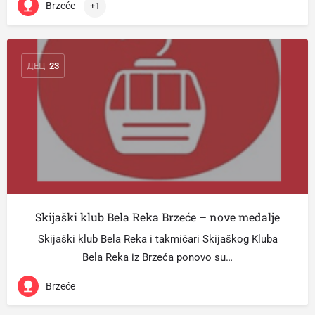
Brzeće
+1
ДЕЦ
23
Skijaški klub Bela Reka Brzeće – nove medalje
Skijaški klub Bela Reka i takmičari Skijaškog Kluba
Bela Reka iz Brzeća ponovo su…
Brzeće