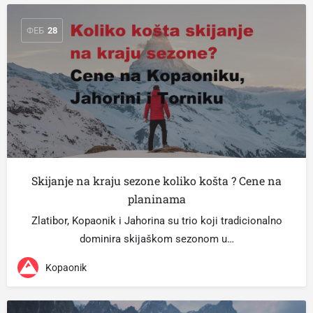
ФЕБ
28
Skijanje na kraju sezone koliko košta ? Cene na
planinama
Zlatibor, Kopaonik i Jahorina su trio koji tradicionalno
dominira skijaškom sezonom u…
Kopaonik