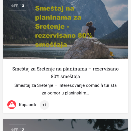
ФЕБ
13
Smeštaj za Sretenje na planinama – rezervisano
80% smeštaja
Smeštaj za Sretenje – Interesovanje domaćih turista
za odmor u planinskim…
Kopaonik
+1
ФЕБ
12