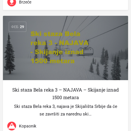
Brzeće
ФЕБ
29
Ski staza Bela reka 3 – NAJAVA – Skijanje iznad
1500 metara
Ski staza Bela reka 3, najava je Skijališta Srbije da će
se završiti za narednu ski…
Kopaonik