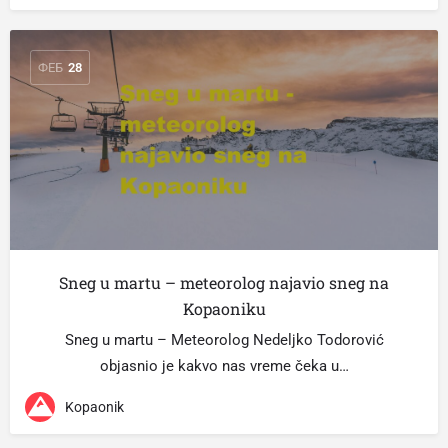
ФЕБ
28
Sneg u martu – meteorolog najavio sneg na
Kopaoniku
Sneg u martu – Meteorolog Nedeljko Todorović
objasnio je kakvo nas vreme čeka u…
Kopaonik