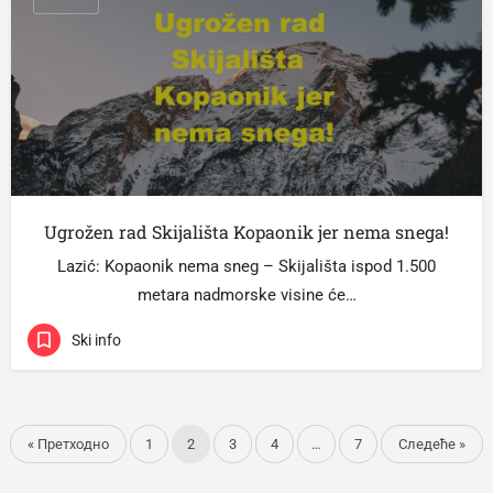
Ugrožen rad Skijališta Kopaonik jer nema snega!
Lazić: Kopaonik nema sneg – Skijališta ispod 1.500
metara nadmorske visine će…
Ski info
« Претходно
1
2
3
4
…
7
Следеће »