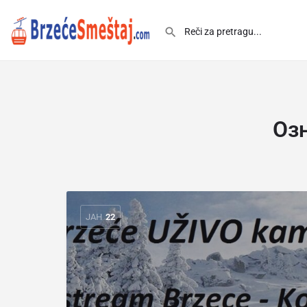
Оз
ЈАН
22