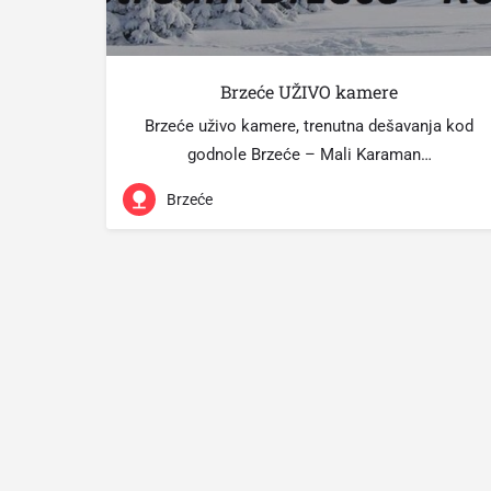
Brzeće UŽIVO kamere
Brzeće uživo kamere, trenutna dešavanja kod
godnole Brzeće – Mali Karaman…
Brzeće