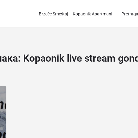
Brzeće Smeštaj – Kopaonik Apartmani
Pretrag
нака:
Kopaonik live stream gon