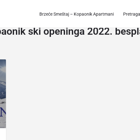
Brzeće Smeštaj – Kopaonik Apartmani
Pretrag
aonik ski openinga 2022. bespl