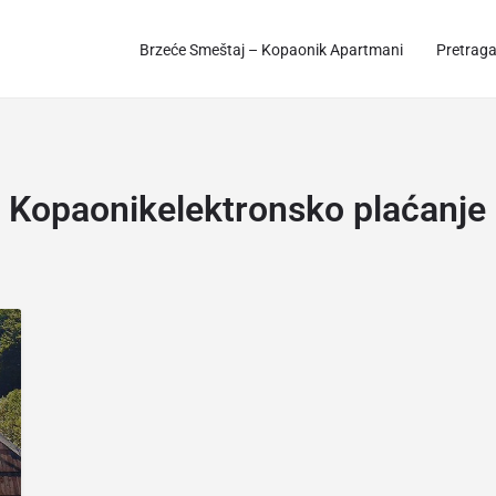
Brzeće Smeštaj – Kopaonik Apartmani
Pretrag
:
Kopaonikelektronsko plaćanje 