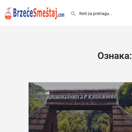
Ознака
ЈАН
05