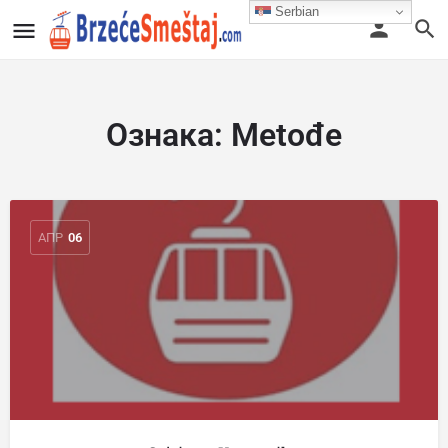
Serbian
Ознака:
Metođe
АПР
06