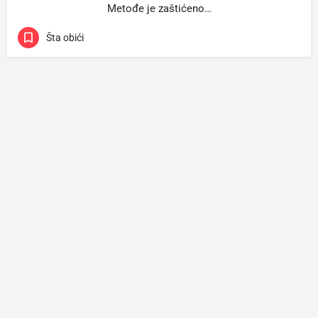
Metođe je zaštićeno…
Šta obići