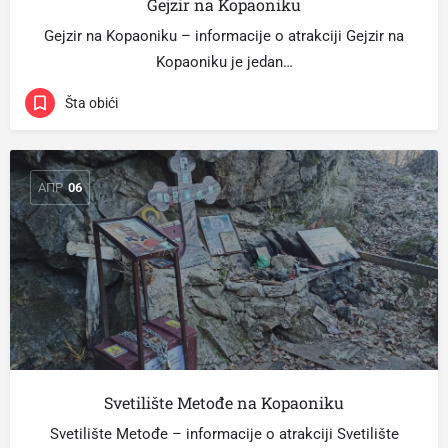
Gejzir na Kopaoniku
Gejzir na Kopaoniku – informacije o atrakciji Gejzir na
Kopaoniku je jedan…
Šta obići
АПР
06
Svetilište Metođe na Kopaoniku
Svetilište Metođe – informacije o atrakciji Svetilište