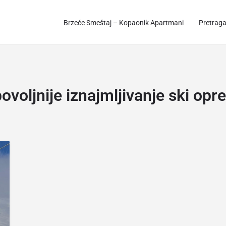
Brzeće Smeštaj – Kopaonik Apartmani
Pretrag
ovoljnije iznajmljivanje ski op