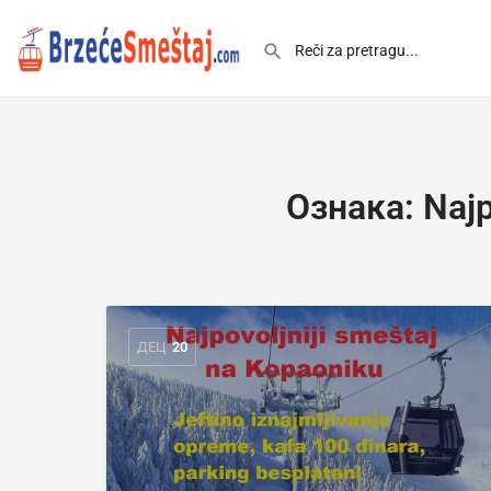
Ознака:
Najp
ДЕЦ
20