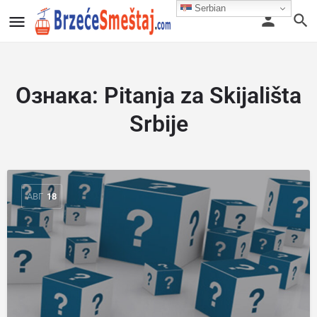
Serbian
Ознака:
Pitanja za Skijališta
Srbije
АВГ
18