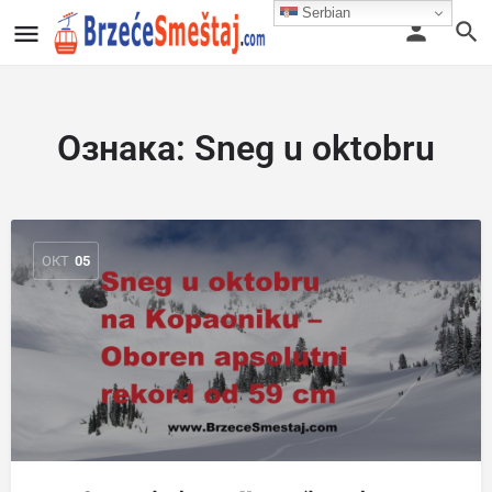
Serbian
Ознака:
Sneg u oktobru
ОКТ
05