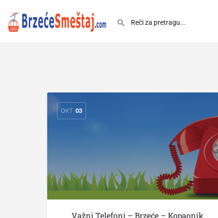
ОКТ
03
Važni Telefoni – Brzeće – Kopaonik