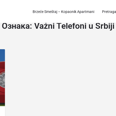
Brzeće Smeštaj – Kopaonik Apartmani
Pretrag
Ознака:
Važni Telefoni u Srbiji