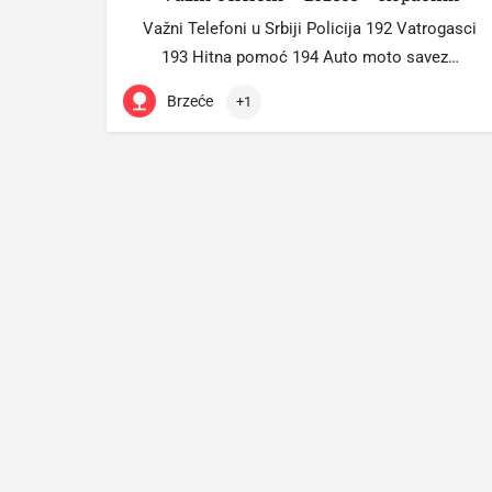
Važni Telefoni u Srbiji Policija 192 Vatrogasci
193 Hitna pomoć 194 Auto moto savez…
Brzeće
+1