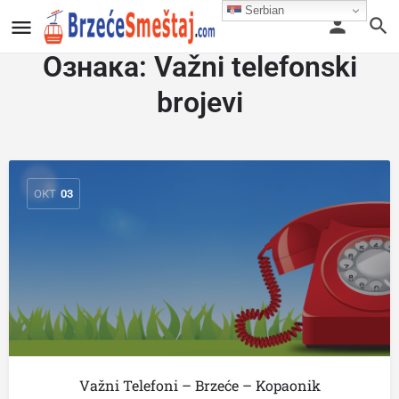
Serbian
Ознака:
Važni telefonski
brojevi
ОКТ
03
Važni Telefoni – Brzeće – Kopaonik