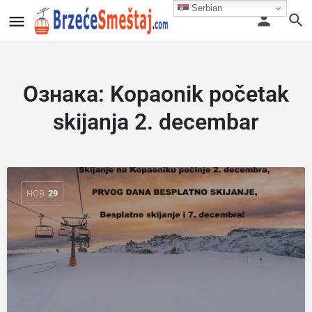
Serbian
Ознака:
Kopaonik početak
skijanja 2. decembar
НОВ
29