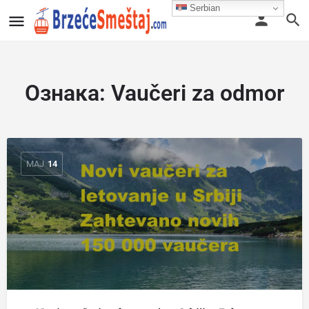
Serbian
Ознака:
Vaučeri za odmor
МАЈ
14