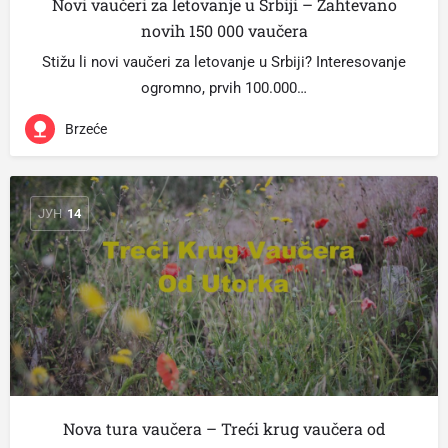
Novi vaučeri za letovanje u Srbiji – Zahtevano
novih 150 000 vaučera
Stižu li novi vaučeri za letovanje u Srbiji? Interesovanje
ogromno, prvih 100.000…
Brzeće
ЈУН
14
Nova tura vaučera – Treći krug vaučera od