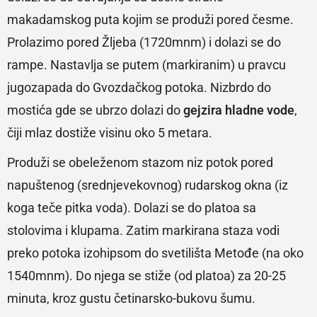
makadamskog puta kojim se produži pored česme.
Prolazimo pored Žljeba (1720mnm) i dolazi se do
rampe. Nastavlja se putem (markiranim) u pravcu
jugozapada do Gvozdačkog potoka. Nizbrdo do
mostića gde se ubrzo dolazi do
gejzira hladne vode
,
čiji mlaz dostiže visinu oko 5 metara.
Produži se obeleženom stazom niz potok pored
napuštenog (srednjevekovnog) rudarskog okna (iz
koga teče pitka voda). Dolazi se do platoa sa
stolovima i klupama. Zatim markirana staza vodi
preko potoka izohipsom do svetilišta Metođe (na oko
1540mnm). Do njega se stiže (od platoa) za 20-25
minuta, kroz gustu četinarsko-bukovu šumu.