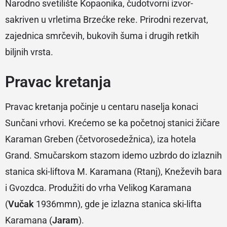
Narodno svetilište Kopaonika, čudotvorni izvor-
sakriven u vrletima Brzećke reke. Prirodni rezervat,
zajednica smrčevih, bukovih šuma i drugih retkih
biljnih vrsta.
Pravac kretanja
Pravac kretanja počinje u centaru naselja konaci
Sunčani vrhovi. Krećemo se ka početnoj stanici žičare
Karaman Greben (četvorosedežnica), iza hotela
Grand. Smučarskom stazom idemo uzbrdo do izlaznih
stanica ski-liftova M. Karamana (Rtanj), Kneževih bara
i Gvozdca. Produžiti do vrha Velikog Karamana
(
Vučak
1936mmn), gde je izlazna stanica ski-lifta
Karamana (
Jaram
).