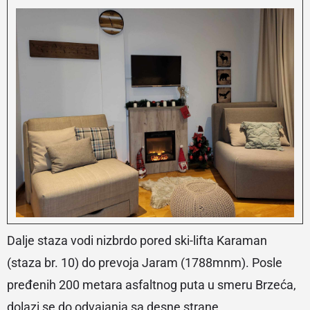
Dalje staza vodi nizbrdo pored ski-lifta Karaman
(staza br. 10) do prevoja Jaram (1788mnm). Posle
pređenih 200 metara asfaltnog puta u smeru Brzeća,
dolazi se do odvajanja sa desne strane