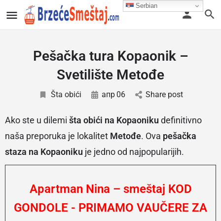
Serbian
Pešačka tura Kopaonik –
Svetilište Metođe
Šta obići
апр
06
Share post
Ako ste u dilemi
šta obići na Kopaoniku
definitivno
naša preporuka je lokalitet
Metođe
. Ova
pešačka
staza na Kopaoniku
je jedno od najpopularijih.
Apartman Nina – smeštaj KOD
GONDOLE - PRIMAMO VAUČERE ZA