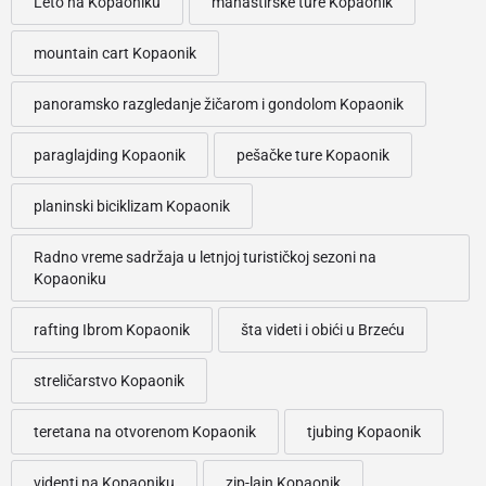
Leto na Kopaoniku
manastirske ture Kopaonik
mountain cart Kopaonik
panoramsko razgledanje žičarom i gondolom Kopaonik
paraglajding Kopaonik
pešačke ture Kopaonik
planinski biciklizam Kopaonik
Radno vreme sadržaja u letnjoj turističkoj sezoni na
Kopaoniku
rafting Ibrom Kopaonik
šta videti i obići u Brzeću
streličarstvo Kopaonik
teretana na otvorenom Kopaonik
tjubing Kopaonik
videnti na Kopaoniku
zip-lajn Kopaonik