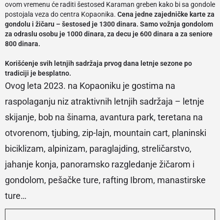
ovom vremenu će raditi šestosed Karaman greben kako bi sa gondole
postojala veza do centra Kopaonika.
Cena jedne zajedničke karte za
gondolu i žičaru – šestosed je 1300 dinara. Samo vožnja gondolom
za odraslu osobu je 1000 dinara, za decu je 600 dinara a za seniore
800 dinara.
Korišćenje svih letnjih sadržaja prvog dana letnje sezone po
tradiciji je besplatno.
Ovog leta 2023. na Kopaoniku je gostima na
raspolaganju niz atraktivnih letnjih sadržaja – letnje
skijanje, bob na šinama, avantura park, teretana na
otvorenom, tjubing, zip-lajn, mountain cart, planinski
biciklizam, alpinizam, paraglajding, streličarstvo,
jahanje konja, panoramsko razgledanje žičarom i
gondolom, pešačke ture, rafting Ibrom, manastirske
ture…