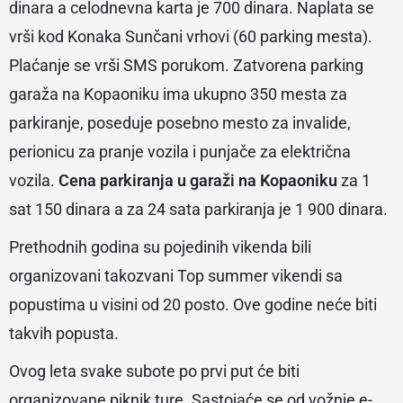
dinara a celodnevna karta je 700 dinara. Naplata se
vrši kod Konaka Sunčani vrhovi (60 parking mesta).
Plaćanje se vrši SMS porukom. Zatvorena parking
garaža na Kopaoniku ima ukupno 350 mesta za
parkiranje, poseduje posebno mesto za invalide,
perionicu za pranje vozila i punjače za električna
vozila.
Cena parkiranja u garaži na Kopaoniku
za 1
sat 150 dinara a za 24 sata parkiranja je 1 900 dinara.
Prethodnih godina su pojedinih vikenda bili
organizovani takozvani Top summer vikendi sa
popustima u visini od 20 posto. Ove godine neće biti
takvih popusta.
Ovog leta svake subote po prvi put će biti
organizovane piknik ture. Sastojaće se od vožnje e-