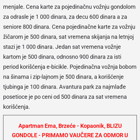
menjale. Cena karte za pojedinačnu vožnju gondolom
za odrasle je 1 000 dinara, za decu 600 dinara a za
seniore 800 dinara. Cena pojedinačne karte za vožnju
žičarom je 500 dinara, sat vremena skijanja na letnjoj
stazi je 1 000 dinara. Jedan sat vremena vožnje
kartom je 500 dinara, odnosno 900 dinara za isti
period korišćenja e-bicikle. Pojedinačna vožnja bobom
na šinama i zip-lajnom je 500 dinara, a korišćenje
tjubinga je 100 dinara. Avantura park za najmlađe
posetioce je po ceni od 500 dinara za sat vremena
korišćenja.
Apartman Ema, Brzeće - Kopaonik, BLIZU
GONDOLE - PRIMAMO VAUČERE ZA ODMOR U