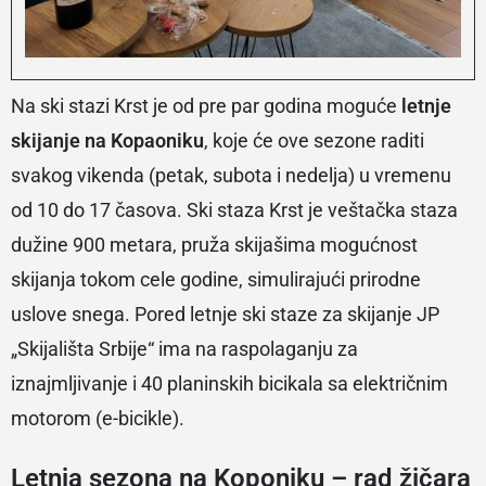
Na ski stazi Krst je od pre par godina moguće
letnje
skijanje na Kopaoniku
, koje će ove sezone raditi
svakog vikenda (petak, subota i nedelja) u vremenu
od 10 do 17 časova. Ski staza Krst je veštačka staza
dužine 900 metara, pruža skijašima mogućnost
skijanja tokom cele godine, simulirajući prirodne
uslove snega. Pored letnje ski staze za skijanje JP
„Skijališta Srbije“ ima na raspolaganju za
iznajmljivanje i 40 planinskih bicikala sa električnim
motorom (e-bicikle).
Letnja sezona na Koponiku – rad žičara