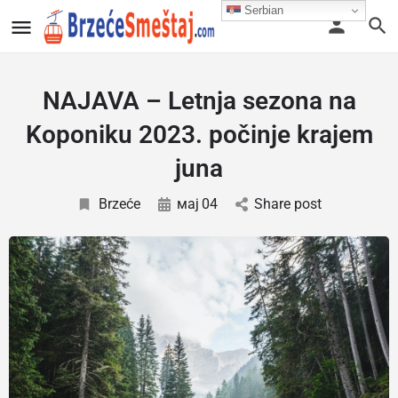
Serbian
NAJAVA – Letnja sezona na
Koponiku 2023. počinje krajem
juna
Brzeće
мај
04
Share post