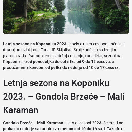
Letnja sezona na Kopaoniku 2023.
počinje u krajem juna, tačnije u
drugoj polovini juna. Tada JP Skijališta Srbije počinju sa letnjim
planom rada. Radno vreme sadržaja u letnjoj turističkoj sezoni na
Kopaoniku je
od ponedeljka do četvrtka od 9 do 15 časova, a
produženim vikendom od petka do nedelje od 10 do 17 časova
.
Letnja sezona na Koponiku
2023. – Gondola Brzeće – Mali
Karaman
Gondola Brzeće – Mali Karaman
u letnjoj sezoni 2023. će raditi
od
petka do nedelje sa radnim vremenom od 10 do 16 sati
. Takođe u