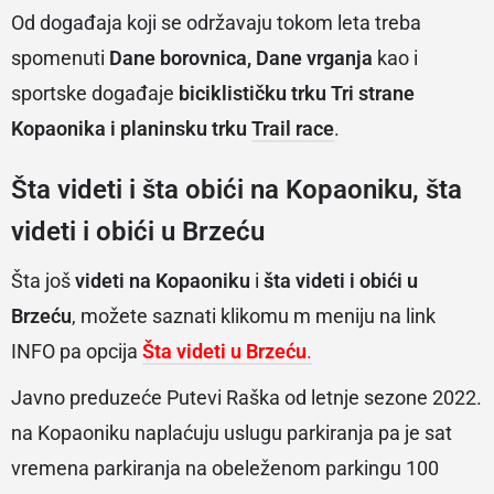
Od događaja koji se održavaju tokom leta treba
spomenuti
Dane borovnica, Dane vrganja
kao i
sportske događaje
biciklističku trku Tri strane
Kopaonika i planinsku trku
Trail race
.
Šta
videti i šta obići na Kopaoniku, š
ta
videti i obići u Brzeću
Šta još
videti na Kopaoniku
i
šta videti i obići u
Brzeću
, možete saznati klikomu m meniju na link
INFO pa opcija
Šta videti u Brzeću
.
Javno preduzeće Putevi Raška od letnje sezone 2022.
na Kopaoniku naplaćuju uslugu parkiranja pa je sat
vremena parkiranja na obeleženom parkingu 100