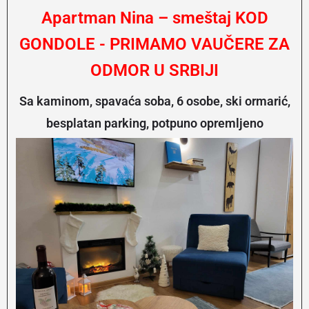
Apartman Nina – smeštaj KOD
GONDOLE - PRIMAMO VAUČERE ZA
ODMOR U SRBIJI
Sa kaminom, spavaća soba, 6 osobe, ski ormarić,
besplatan parking, potpuno opremljeno