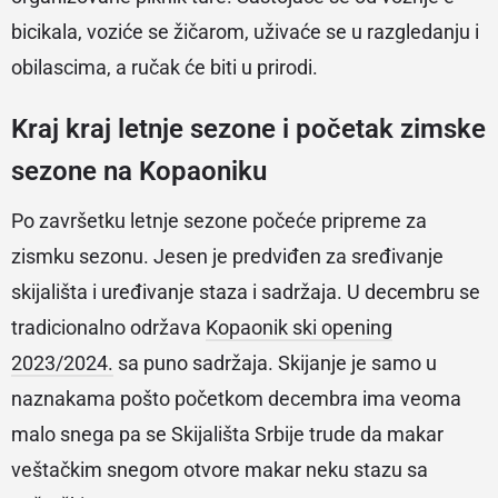
bicikala, voziće se žičarom, uživaće se u razgledanju i
obilascima, a ručak će biti u prirodi.
Kraj kraj letnje sezone i početak zimske
sezone na Kopaoniku
Po završetku letnje sezone počeće pripreme za
zismku sezonu. Jesen je predviđen za sređivanje
skijališta i uređivanje staza i sadržaja. U decembru se
tradicionalno održava
Kopaonik ski opening
2023/2024.
sa puno sadržaja. Skijanje je samo u
naznakama pošto početkom decembra ima veoma
malo snega pa se Skijališta Srbije trude da makar
veštačkim snegom otvore makar neku stazu sa