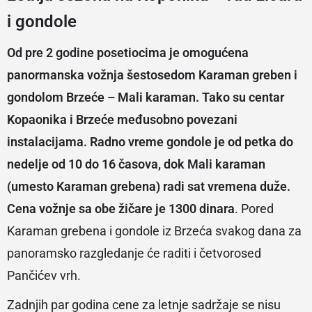
i gondole
Od pre 2 godine posetiocima je omogućena
panormanska vožnja šestosedom Karaman greben i
gondolom Brzeće – Mali karaman. Tako su centar
Kopaonika i Brzeće međusobno povezani
instalacijama. Radno vreme gondole je od petka do
nedelje od 10 do 16 časova, dok Mali karaman
(umesto Karaman grebena) radi sat vremena duže.
Cena vožnje sa obe žičare je 1300 dinara
. Pored
Karaman grebena i gondole iz Brzeća svakog dana za
panoramsko razgledanje će raditi i četvorosed
Pančićev vrh.
Zadnjih par godina cene za letnje sadržaje se nisu