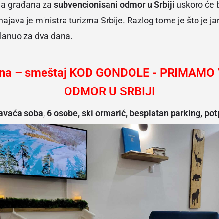
nja građana za
subvencionisani odmor u Srbiji
uskoro će b
ajava je ministra turizma Srbije. Razlog tome je što je j
planuo za dva dana.
ina – smeštaj KOD GONDOLE - PRIMAMO
ODMOR U SRBIJI
vaća soba, 6 osobe, ski ormarić, besplatan parking, po