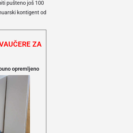
iti pušteno još 100
anuarski kontigent od
 VAUČERE ZA
tpuno opremljeno