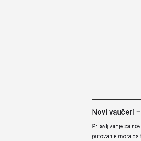
Novi vaučeri – 
Prijavljivanje za n
putovanje mora da t