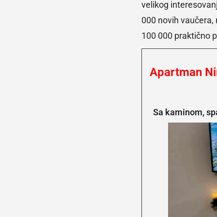
velikog interesova
000 novih vaučera, n
100 000 praktično 
Apartman N
Sa kaminom, spa