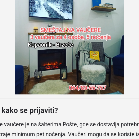
kako se prijaviti?
ove vaučere je na šalterima Pošte, gde se dostavlja potre
raje minimum pet noćenja. Vaučeri mogu da se koriste is