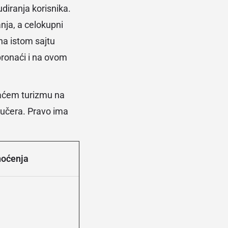
udiranja korisnika.
nja, a celokupni
na istom sajtu
pronaći i na ovom
aćem turizmu na
aučera. Pravo ima
.
noćenja