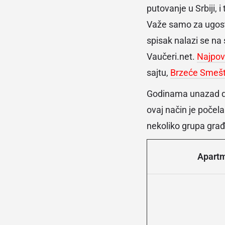
putovanje u Srbiji, 
Važe samo za ugosti
spisak nalazi se na
Vaučeri.net.
Najpovo
sajtu,
Brzeće Smešt
Godinama unazad d
ovaj način je počel
nekoliko grupa građa
Apartm