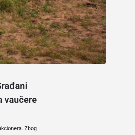
rađani
a vaučere
unkcionera. Zbog