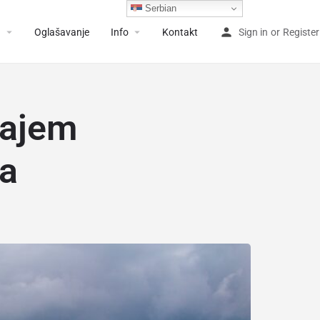
Serbian
a
Oglašavanje
Info
Kontakt
Sign in
or
Register
rajem
a