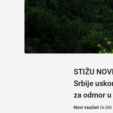
STIŽU NOVI
Srbije usko
za odmor u 
Novi vaučeri
će bit