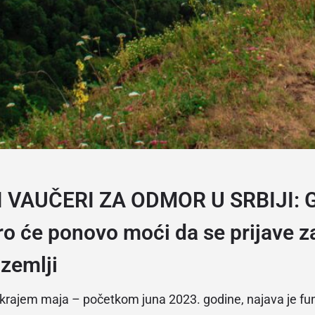
 VAUČERI ZA ODMOR U SRBIJI: G
ro će ponovo moći da se prijave z
zemlji
i krajem maja – početkom juna 2023. godine, najava je f