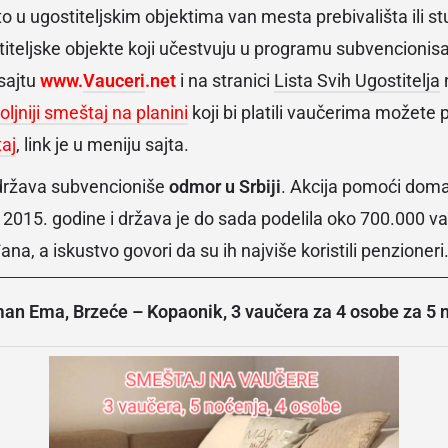
i to u ugostiteljskim objektima van mesta prebivališta ili st
teljske objekte koji učestvuju u programu subvencionisa
 sajtu
www.
Vauceri
.net
i na stranici
Lista Svih Ugostitelja
ljniji smeštaj na planini
koji bi platili vaučerima možete 
aj
, link je u meniju sajta.
ržava subvencioniše
odmor u Srbiji
. Akcija pomoći dom
a 2015. godine i država je do sada podelila oko 700.000 v
na, a iskustvo govori da su ih najviše koristili penzioneri
an Ema, Brzeće – Kopaonik, 3 vaučera za 4 osobe za 5 