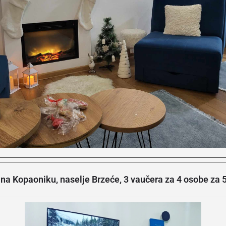
na Kopaoniku, naselje Brzeće, 3 vaučera za 4 osobe za 