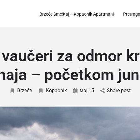
Brzeće Smeštaj – Kopaonik Apartmani
Pretrag
 vaučeri za odmor k
maja – početkom jun
Brzeće
Kopaonik
мај
15
Share post